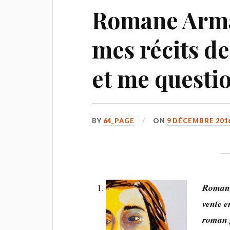
Romane Arman
mes récits de
et me questi
BY
64_PAGE
ON
9 DÉCEMBRE 201
Romane
vente e
roman 