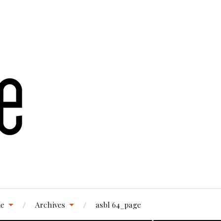
ie
Archives
asbl 64_page