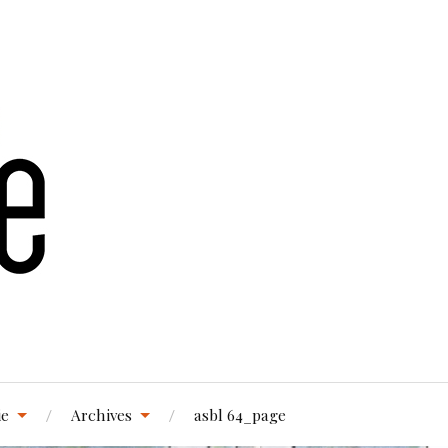
ie
Archives
asbl 64_page