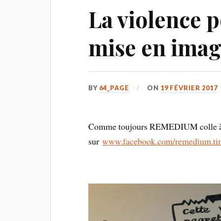
La violence p
mise en ima
BY
64_PAGE
ON
19 FÉVRIER 2017
Comme toujours REMEDIUM colle à l’
sur
www.facebook.com/remedium.ti