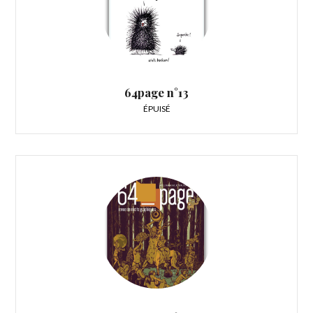
64page n°13
ÉPUISÉ