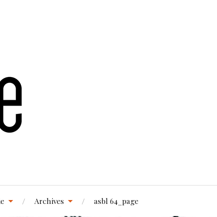
ie
Archives
asbl 64_page