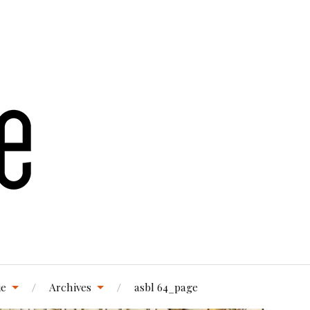
ie
Archives
asbl 64_page