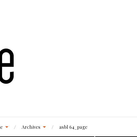
ie
Archives
asbl 64_page