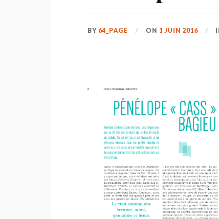
BY
64_PAGE
ON
1 JUIN 2016