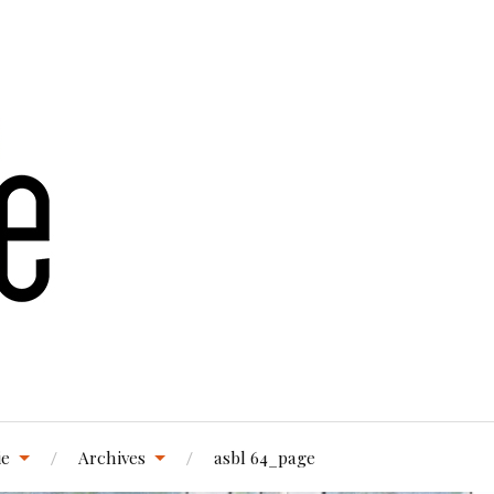
ie
Archives
asbl 64_page