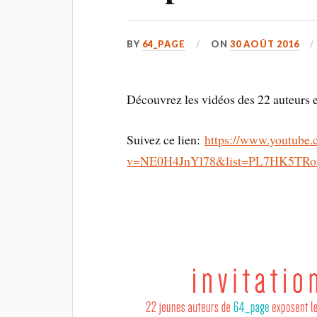
BY
64_PAGE
ON
30 AOÛT 2016
Découvrez les vidéos des 22 auteurs 
Suivez ce lien:
https://www.youtube
v=NE0H4JnYl78&list=PL7HK5TRor