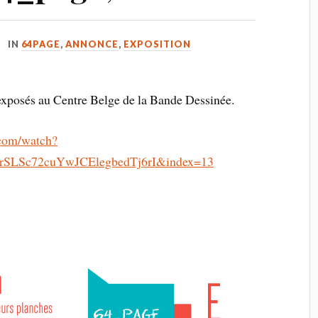
IN
64PAGE
,
ANNONCE
,
EXPOSITION
exposés au Centre Belge de la Bande Dessinée.
.com/watch?
SLSc72cuYwJCElegbedTj6rI&index=13