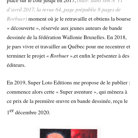
place sur le côté jusqu’en 2017,
(ndlr: dans son N°11
d’avril 2017, la revue 64_page prépublie 8 pages de
Rorbuer)
moment où je le retravaille et obtiens la bourse
« découverte », réservée aux jeunes auteurs de bande
dessinée de la fédération Wallonie Bruxelles. En 2018,
je pars vivre et travailler au Québec pour me recentrer et
terminer le projet «
Rorbuer
»,et enfin le présenter à des
éditeurs.
En 2019, Super Loto Editions me propose de le publier :
commence alors cette « Super aventure », qui mènera à
ce prix de la première œuvre en bande dessinée, reçu le
er
1
décembre 2020.