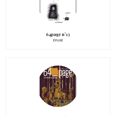
64page n°13
ÉPUISÉ