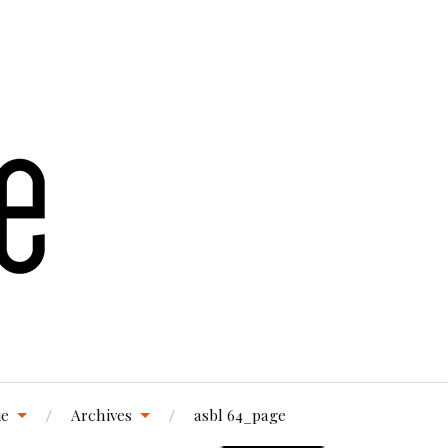
ie
Archives
asbl 64_page