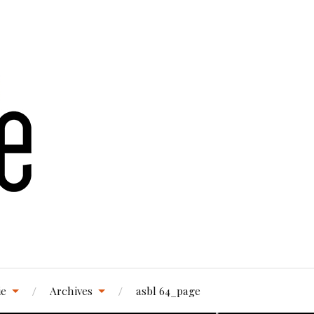
ie
Archives
asbl 64_page