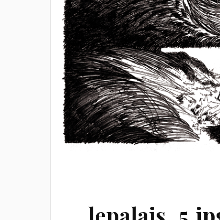
lepalais_5.jp