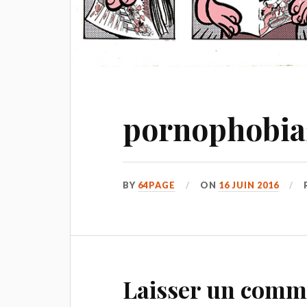
pornophobia
BY
64PAGE
ON
16 JUIN 2016
Laisser un comm