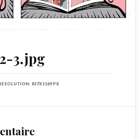
2-3.jpg
RESOLUTION: 827X1169 PX
entaire