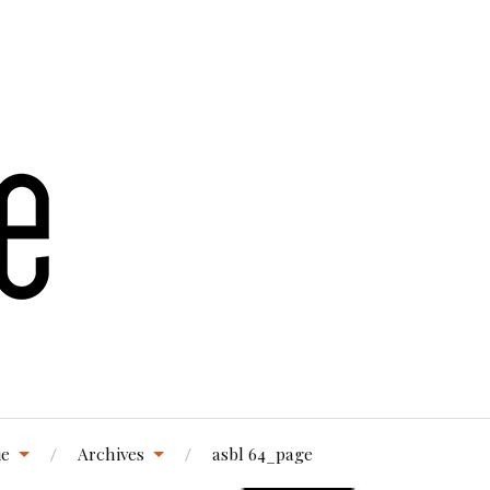
ie
Archives
asbl 64_page