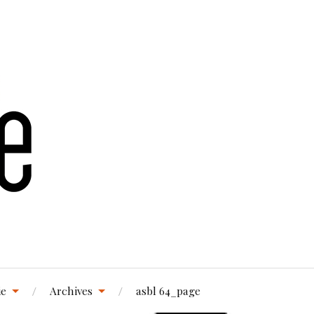
ie
Archives
asbl 64_page