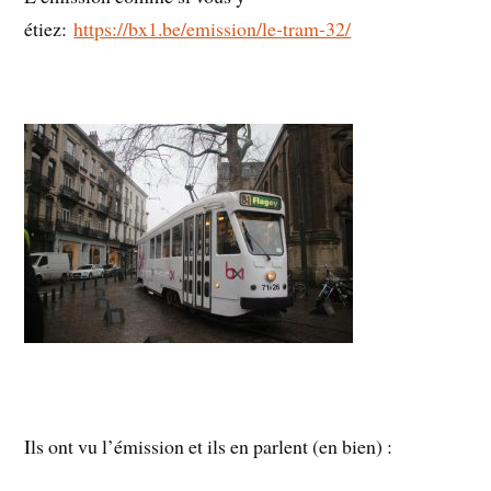
étiez:
https://bx1.be/emission/le-tram-32/
Ils ont vu l’émission et ils en parlent (en bien) :