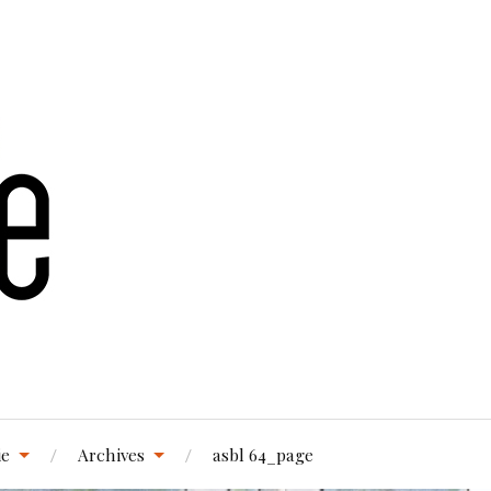
ie
Archives
asbl 64_page