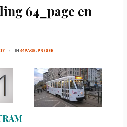
ding 64_page en
17
IN
64PAGE
,
PRESSE
 TRAM