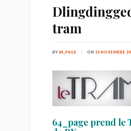
Dlingdingge
tram
BY
64_PAGE
ON
13 NOVEMBRE 20
64_page prend le