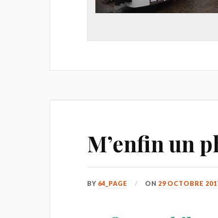
M’enfin un p
BY
64_PAGE
ON
29 OCTOBRE 201