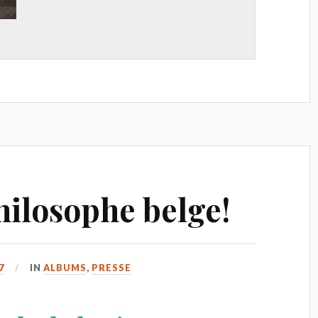
hilosophe belge!
7
IN
ALBUMS
,
PRESSE