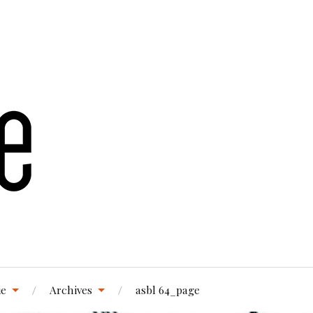
ie
Archives
asbl 64_page