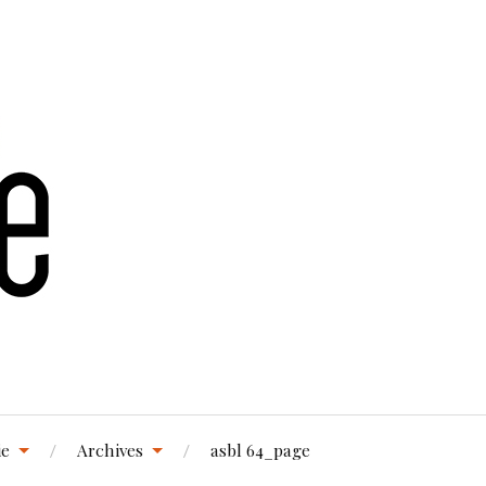
ie
Archives
asbl 64_page