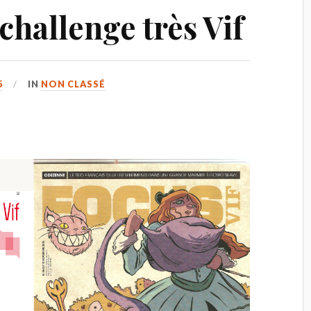
challenge très Vif
5
IN
NON CLASSÉ