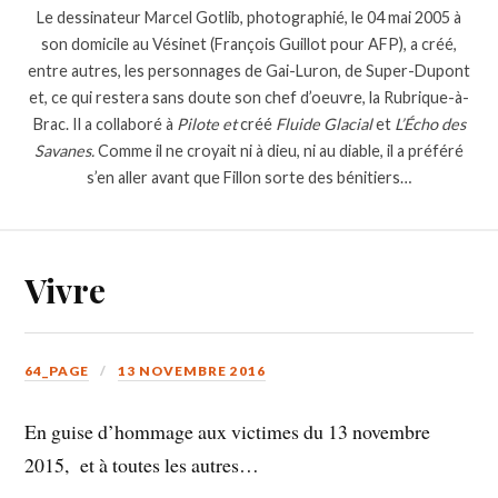
Le dessinateur Marcel Gotlib, photographié, le 04 mai 2005 à
son domicile au Vésinet (François Guillot pour AFP), a créé,
entre autres, les personnages de Gai-Luron, de Super-Dupont
et, ce qui restera sans doute son chef d’oeuvre, la Rubrique-à-
Brac. Il a collaboré à
Pilote et
créé
Fluide Glacial
et
L’Écho des
Savanes.
Comme il ne croyait ni à dieu, ni au diable, il a préféré
s’en aller avant que Fillon sorte des bénitiers…
Vivre
64_PAGE
13 NOVEMBRE 2016
En guise d’hommage aux victimes du 13 novembre
2015, et à toutes les autres…