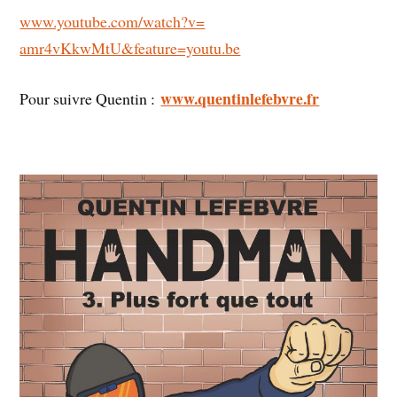
www.youtube.com/watch?v=
amr4vKkwMtU&feature=youtu.be
www.quentinlefebvre.fr
Pour suivre Quentin :